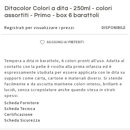
Vai
all'inizio
Ditacolor Colori a dita - 250ml - colori
della
assortiti - Primo - box 6 barattoli
galleria
di
Registrati per visualizzare i prezzi.
DISPONIBILE
immagini
AGGIUNGI AI PREFERITI
Tempera a dita in barattolo, 6 colori pronti all'uso. Adatta al
contatto con la pelle è rivolta alla prima infanzia ed è
espressamente studiata per essere applicata con le dita su
supporti come carta, cartone e materiali diversi. Si stende
facilmente e da asciutta mantiene colori intensi, brillanti e
lucidi, senza screpolature anche quando stesa in strati
spessi.
Scheda Fornitore
Scheda Tecnica
Certificazione
Scheda Sicurezza