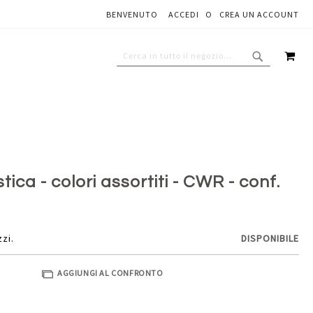
BENVENUTO
ACCEDI
CREA UN ACCOUNT
Aggiungi al carrello
CAR
CERCA
CERCA
stica - colori assortiti - CWR - conf.
zzi.
DISPONIBILE
AGGIUNGI AL CONFRONTO