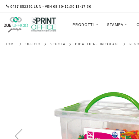
SALTA
0437 852392 LUN - VEN 08:30-12:30 13-17:30
Fiorincasteri in plastica - colori assortiti
AL
CONTENUTO
PRODOTTI
STAMPA
C
HOME
UFFICIO
SCUOLA
DIDATTICA - BRICOLAGE
REG
Vai
alla
fine
della
galleria
di
immagini