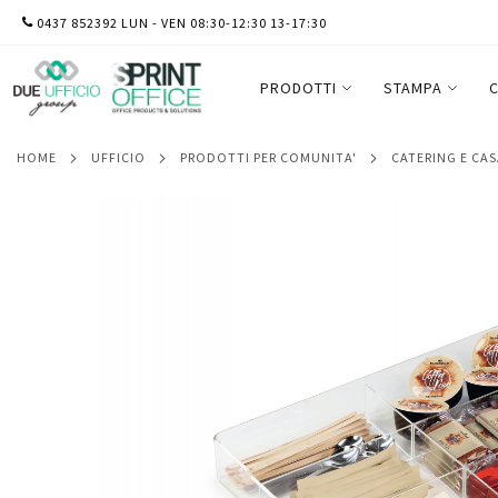
SALTA
0437 852392 LUN - VEN 08:30-12:30 13-17:30
Organizer da cassetto Coffee Point - 4,8x
AL
Durable
CONTENUTO
PRODOTTI
STAMPA
C
HOME
UFFICIO
PRODOTTI PER COMUNITA'
CATERING E CA
Vai
alla
fine
della
galleria
di
immagini