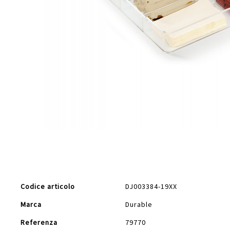
Vai
all'inizio
della
galleria
di
Maggiori
immagini
Codice articolo
DJ003384-19XX
Informazioni
Marca
Durable
Referenza
79770