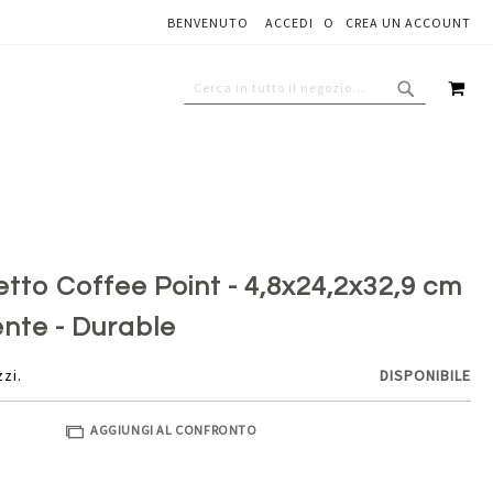
BENVENUTO
ACCEDI
CREA UN ACCOUNT
Aggiungi al carrello
CAR
CERCA
CERCA
tto Coffee Point - 4,8x24,2x32,9 cm
rente - Durable
zzi.
DISPONIBILE
AGGIUNGI AL CONFRONTO