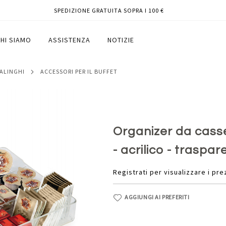
SPEDIZIONE GRATUITA SOPRA I 100 €
24,2x32,9 cm - acrilico - trasparente -
HI SIAMO
ASSISTENZA
NOTIZIE
SALINGHI
ACCESSORI PER IL BUFFET
Organizer da casse
- acrilico - traspa
Registrati per visualizzare i pre
AGGIUNGI AI PREFERITI