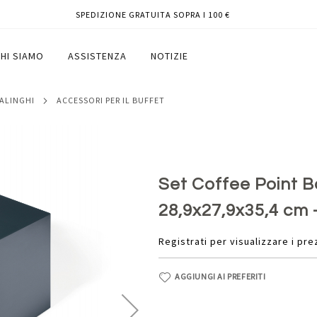
SPEDIZIONE GRATUITA SOPRA I 100 €
 - 28,9x27,9x35,4 cm - ABS - grigio -
HI SIAMO
ASSISTENZA
NOTIZIE
SALINGHI
ACCESSORI PER IL BUFFET
Set Coffee Point Bo
28,9x27,9x35,4 cm -
Registrati per visualizzare i pre
AGGIUNGI AI PREFERITI