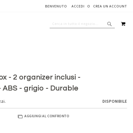
BENVENUTO
ACCEDI
CREA UN ACCOUNT
Aggiungi al carrello
CAR
CERCA
CERCA
x - 2 organizer inclusi -
 ABS - grigio - Durable
zzi.
DISPONIBILE
AGGIUNGI AL CONFRONTO