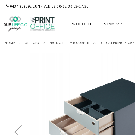
SALTA
0437 852392 LUN - VEN 08:30-12:30 13-17:30
Set Coffee Point Box - 2 organizer inclusi
AL
Durable
CONTENUTO
PRODOTTI
STAMPA
C
HOME
UFFICIO
PRODOTTI PER COMUNITA'
CATERING E CA
Vai
alla
fine
della
galleria
di
immagini