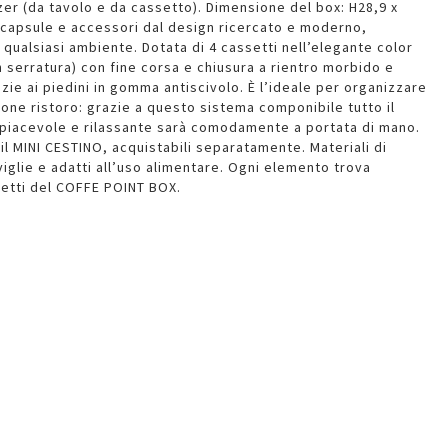
er (da tavolo e da cassetto). Dimensione del box: H28,9 x
 capsule e accessori dal design ricercato e moderno,
 qualsiasi ambiente. Dotata di 4 cassetti nell’elegante color
n serratura) con fine corsa e chiusura a rientro morbido e
azie ai piedini in gomma antiscivolo. È l’ideale per organizzare
one ristoro: grazie a questo sistema componibile tutto il
 piacevole e rilassante sarà comodamente a portata di mano.
il MINI CESTINO, acquistabili separatamente. Materiali di
oviglie e adatti all’uso alimentare. Ogni elemento trova
setti del COFFE POINT BOX.