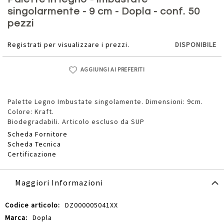
della
singolarmente - 9 cm - Dopla - conf. 50
galleria
pezzi
di
immagini
Registrati per visualizzare i prezzi.
DISPONIBILE
AGGIUNGI AI PREFERITI
Palette Legno Imbustate singolamente. Dimensioni: 9cm.
Colore: Kraft.
Biodegradabili. Articolo escluso da SUP
Scheda Fornitore
Scheda Tecnica
Certificazione
Maggiori Informazioni
Maggiori
DZ000005041XX
Informazioni
Dopla