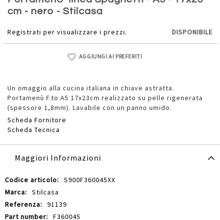
della
cm - nero - Stilcasa
galleria
di
Registrati per visualizzare i prezzi.
DISPONIBILE
immagini
AGGIUNGI AI PREFERITI
Un omaggio alla cucina italiana in chiave astratta.
Portamenù F.to A5 17x23cm realizzato su pelle rigenerata
(spessore 1,8mm). Lavabile con un panno umido.
Scheda Fornitore
Scheda Tecnica
Maggiori Informazioni
Maggiori
S900F360045XX
Informazioni
Stilcasa
91139
F360045