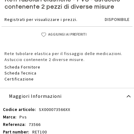
della
contenente 2 pezzi di diverse misure
galleria
di
Registrati per visualizzare i prezzi.
DISPONIBILE
immagini
AGGIUNGI AI PREFERITI
Rete tubolare elastica per il fissaggio delle medicazioni.
Astuccio contenente 2 diverse misure.
Scheda Fornitore
Scheda Tecnica
Certificazione
Maggiori Informazioni
Maggiori
SX000073566XX
Informazioni
Pvs
73566
RET100