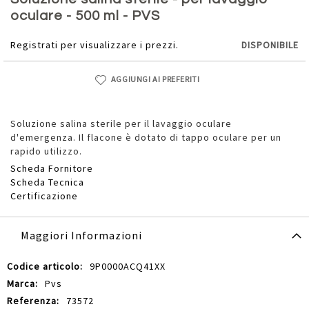
della
oculare - 500 ml - PVS
galleria
di
Registrati per visualizzare i prezzi.
DISPONIBILE
immagini
AGGIUNGI AI PREFERITI
Soluzione salina sterile per il lavaggio oculare
d'emergenza. Il flacone è dotato di tappo oculare per un
rapido utilizzo.
Scheda Fornitore
Scheda Tecnica
Certificazione
Maggiori Informazioni
Maggiori
9P0000ACQ41XX
Informazioni
Pvs
73572