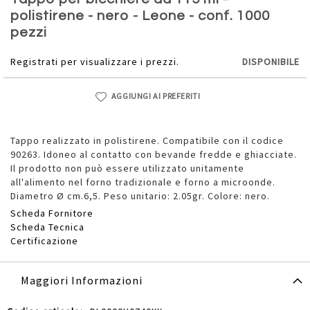
della
polistirene - nero - Leone - conf. 1000
galleria
pezzi
di
immagini
Registrati per visualizzare i prezzi.
DISPONIBILE
AGGIUNGI AI PREFERITI
Tappo realizzato in polistirene. Compatibile con il codice
90263. Idoneo al contatto con bevande fredde e ghiacciate.
Il prodotto non può essere utilizzato unitamente
all'alimento nel forno tradizionale e forno a microonde.
Diametro Ø cm.6,5. Peso unitario: 2.05gr. Colore: nero.
Scheda Fornitore
Scheda Tecnica
Certificazione
Maggiori Informazioni