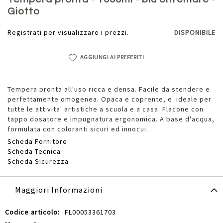
della
Giotto
galleria
di
Registrati per visualizzare i prezzi.
DISPONIBILE
immagini
AGGIUNGI AI PREFERITI
Tempera pronta all'uso ricca e densa. Facile da stendere e
perfettamente omogenea. Opaca e coprente, e' ideale per
tutte le attivita' artistiche a scuola e a casa. Flacone con
tappo dosatore e impugnatura ergonomica. A base d'acqua,
formulata con coloranti sicuri ed innocui.
Scheda Fornitore
Scheda Tecnica
Scheda Sicurezza
Maggiori Informazioni
Maggiori
FL00053361703
Informazioni