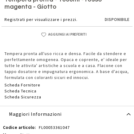
della
magenta - Giotto
galleria
di
Registrati per visualizzare i prezzi.
DISPONIBILE
immagini
AGGIUNGI AI PREFERITI
Tempera pronta all'uso ricca e densa. Facile da stendere e
perfettamente omogenea. Opaca e coprente, e' ideale per
tutte le attivita' artistiche a scuola e a casa. Flacone con
tappo dosatore e impugnatura ergonomica. A base d'acqua,
formulata con coloranti sicuri ed innocui.
Scheda Fornitore
Scheda Tecnica
Scheda Sicurezza
Maggiori Informazioni
Maggiori
FL00053361047
Informazioni